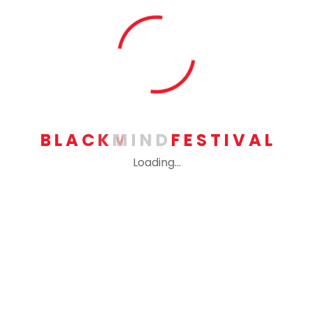
Arquivos
fevereiro 2023
janeiro 2022
B
L
A
C
K
M
I
N
D
F
E
S
T
I
V
A
L
Loading...
Categorias
Bridge Calbart
Corporate building